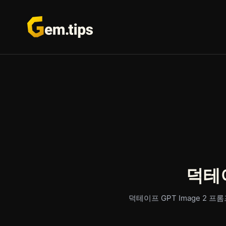
본
문
으
로
건
너
뛰
기
덕테이
덕테이프 GPT Image 2