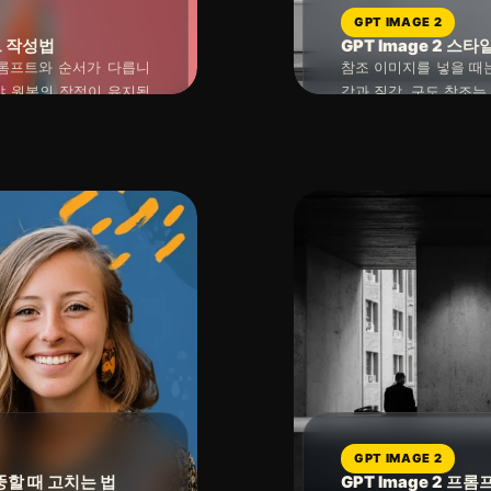
GPT IMAGE 2
트 작성법
GPT Image 2 
 프롬프트와 순서가 다릅니
참조 이미지를 넣을 때
야 원본의 장점이 유지됩
감과 질감, 구도 참조는
에 섞지 않고 범위를 나누
가져오는 방식입니다. 
2026년 04월 30일
읽는 시간 : 약
7
분
소요
가능성이 높습니다.
GPT IMAGE 2
뚱할 때 고치는 법
GPT Image 2 