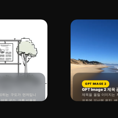
 텍스트가 반드시 필요하
는 이미지 모델에 맡기
2026년 04월 29일
읽는 시간 : 약
8
분
소요
합니다.
롬프트에는 글자 자체보다
않는 단순한 배경을 주
GPT IMAGE 2
GPT Image 2 
읽히는 구도가 먼저입니
제목을 올릴 이미지는 처
, 제목 공간, 크롭 비율을
프트에 피사체 위치, 배경 
사체를 너무 가장자리에 두
편집이 쉬워집니다. 이
2026년 04월 28일
읽는 시간 : 약
4
분
소요
남겨두는 방식이 더 안