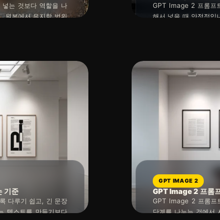
이 넣는 것보다 역할을 나
GPT Image 2 프
, 원본에서 유지할 범위
해서 넣을 때 안정적입니
 실패는 대개 모델이 이
결과가 흐려지므로 어떤
2026년 04월 29일
읽는 시간 : 약
8
분
소요
한 문제입니다.
합니다. 참조가 결과를
역할의 우선순위를 다시
GPT IMAGE 2
는 기준
GPT Image 2 
수록 다루기 쉽고, 긴 문장
GPT Image 2 프
는 텍스트를 만들기보다
단계를 나누는 것에서 시