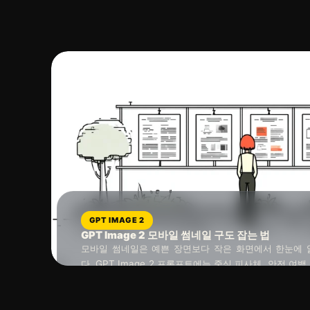
텍스트가 들어갈 공간을 확보하는 방식이 안정적입니다.
읽는 시간 : 약
8
분
소요
다면 단어 수, 위치, 스타일, 후검수 기준을 먼저 정해야 
GPT IMAGE 2
GPT Image 2 모바일 썸네일 구도 잡는 법
모바일 썸네일은 예쁜 장면보다 작은 화면에서 한눈에 
다. GPT Image 2 프롬프트에는 중심 피사체, 안전 여백
명확히 넣어야 합니다. 특히 1:1과 4:5 카드에서는 피
읽는 시간 : 약
8
분
소요
지 않는 것이 핵심입니다.