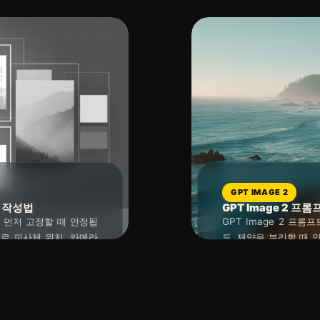
GPT IMAGE 2
트 작성법
GPT Image 2 프
를 먼저 고정할 때 안정됩
GPT Image 2 프
로 피사체 위치, 카메라
도, 제약을 분리할 때 
니다. 카메라 문장은 렌즈
어야 할 말은 모델이 선
2026년 04월 27일
읽는 시간 : 약
8
분
소요
 데 쓰는 편이 실용적입
용처, 피사체, 배경, 