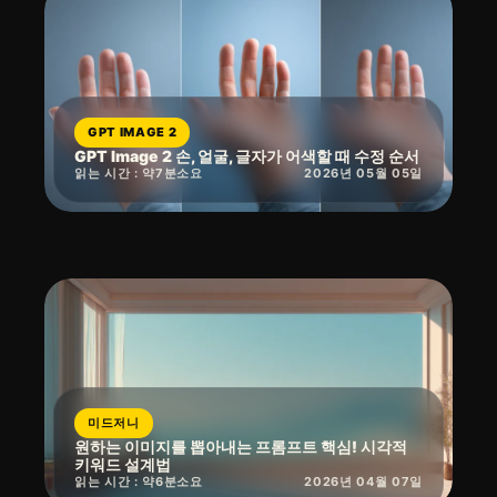
GPT IMAGE 2
GPT Image 2 손, 얼굴, 글자가 어색할 때 수정 순서
읽는 시간 : 약
7
분
소요
2026년 05월 05일
미드저니
원하는 이미지를 뽑아내는 프롬프트 핵심! 시각적
키워드 설계법
읽는 시간 : 약
6
분
소요
2026년 04월 07일