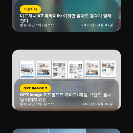
미드저니
미드저니 V7 파라미터: 이것만 알아도 결과가 달라
진다
읽는 시간 : 약
7
분
소요
2026년 04월 07일
GPT IMAGE 2
GPT Image 2 프롬프트 가이드: 제품, 브랜드, 썸네
일 이미지 패턴
읽는 시간 : 약
7
분
소요
2026년 05월 02일