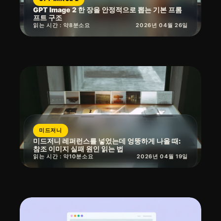
GPT Image 2 한 장을 안정적으로 뽑는 기본 프롬
프트 구조
읽는 시간 : 약
8
분
소요
2026년 04월 26일
미드저니
미드저니 레퍼런스를 넣었는데 엉뚱하게 나올 때:
참조 이미지 실패 원인 읽는 법
읽는 시간 : 약
10
분
소요
2026년 04월 19일