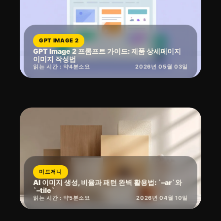
GPT IMAGE 2
GPT Image 2 프롬프트 가이드: 제품 상세페이지
이미지 작성법
읽는 시간 : 약
4
분
소요
2026년 05월 03일
미드저니
AI 이미지 생성, 비율과 패턴 완벽 활용법: `–ar`와
`–tile`
읽는 시간 : 약
5
분
소요
2026년 04월 10일