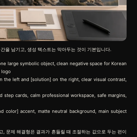
공간을 남기고, 생성 텍스트는 막아두는 것이 기본입니다.
 one large symbolic object, clean negative space for Korean
o logo
he left and [solution] on the right, clear visual contrast,
ed step cards, calm professional workspace, safe margins,
nd color] accent, matte neutral background, main subject
고,
문제 해결형
은 결과가 흔들릴 때 조절하는 값으로 두는 편이