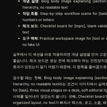
개념 설명
: Blog body image explaining [section
hierarchy, no readable text
작업 흐름
: Step-by-step workflow scene for [task],
numbers or letters
체크 보드
: Checklist board for [topic], blank val
text
도구 맥락
: Practical workspace image for [tool or
no fake UI
실무에서 이 섹션을 바로 적용하려면
개념 설명
을 먼저 고
좋습니다.
체크 보드
은 생성 전에 체크해야 하는 안전장치입
효과가 있었는지 알기 어렵기 때문에, 각 항목을 줄바꿈으로
검수할 때는 첫째, Blog body image explaining [section id
hierarchy, no readable text라는 조건이 이미지에서 실제
for [task], three visual stages on a desk, soft edi
사체를 밀어내지 않았는지 봅니다. 셋째, Checklist board for [topi
organized layout, no text가 빠져서 텍스트, 로고