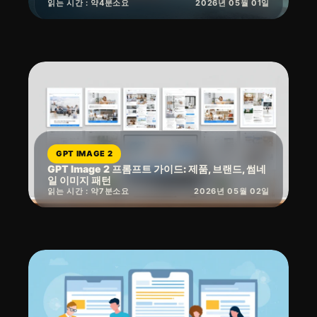
읽는 시간 : 약
4
분
소요
2026년 05월 01일
GPT IMAGE 2
GPT Image 2 프롬프트 가이드: 제품, 브랜드, 썸네
일 이미지 패턴
읽는 시간 : 약
7
분
소요
2026년 05월 02일