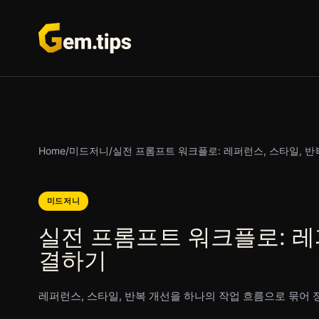
본
문
으
로
건
너
뛰
기
Home
/
미드저니
/
실전 프롬프트 워크플로: 레퍼런스, 스타일, 반
미드저니
실전 프롬프트 워크플로: 레
결하기
레퍼런스, 스타일, 반복 개선을 하나의 작업 흐름으로 묶어 