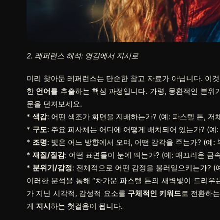
2. 레퍼런스 해석: 영감에서 지시로
미리 찾아둔 레퍼런스는 단순한 참고 자료가 아닙니다. 이것
한
언어
를 추출하는 핵심 과정입니다. 가령, 몽환적인 분위
문을 던져보세요.
*
색감
: 어떤 색조가 화면을 지배하는가? (예: 파스텔 톤, 저
*
구도
: 주요 피사체는 어디에 어떻게 배치되어 있는가? (예: 
*
조명
: 빛은 어느 방향에서 오며, 어떤 감각을 주는가? (예:
*
재질/질감
: 어떤 표면들이 눈에 띄는가? (예: 매끄러운 금
*
분위기/감정
: 전체적으로 어떤 감정을 불러일으키는가? (예
이러한 분석을 통해 “차가운 파스텔 톤의 새벽빛이 드리우는
가 지닌 시각적, 감성적 요소를
구체적인 키워드
로 전환하는
게
지시
하는 첫걸음이 됩니다.