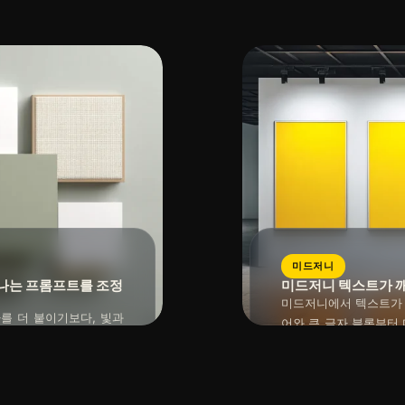
2026년 04월 19일
읽는 시간 : 약
10
분
소요
수 있습니다.
–iw, –sref, –o
읽을 수 있습니다.
미드저니
긋나는 프롬프트를 조정
미드저니 텍스트가 깨
미드저니에서 텍스트가 
를 더 붙이기보다, 빛과
어와 큰 글자 블록부터
 더 잘 먹힙니다. 무드는
이아웃 조건에 크게 영향
수록 본문 의도와 다른
읽는 시간 : 약
10
분
소요
저 정리해야 합니다. 
2026년 04월 19일
위를 분리하면 왜 결과가
넘길 지점을 나누면 실