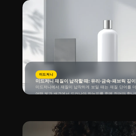
미드저니
미드저니 재질이 납작할 때: 유리·금속·패브릭 깊
미드저니에서 재질이 납작하게 보일 때는 재질 단어를 더
어떤 빛과 배경에서 드러나야 하는지를 함께 적어야 합니다
모두 표면 반응이 다르기 때문에 재질 키워드만으로는 
읽는 시간 : 약
10
분
소요
니다. 재질, 광원, 배경 경계를 한 세트로 기록하면 결
됩니다.