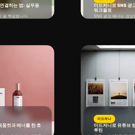
연결하는 법: 실무용
미드저니로 SNS 광고
워크플로
 덜 헷갈립니다.
SNS 광고 배너는 감상
2026년 04월 21일
구가 더 중요합니다. 
아웃 여백, CTA 위치
읽는 시간 : 약
10
분
소요
을 같은 구조 안에서 빠
미드저니
제품컷과 배너를 한 흐
미드저니로 유튜브 썸
루틴