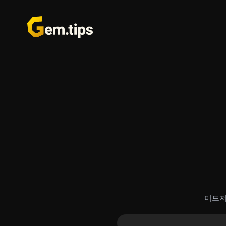
본
문
으
로
건
너
뛰
기
미드저