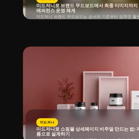
미드저니로 브랜드 무드보드에서 최종 이미지까지 
레퍼런스 운영 체계
미드저니 브랜드 무드보드는 순서와 기준부터 맞추면 훨씬
읽는 시간 : 약
10
분
소요
미드저니
미드저니로 쇼핑몰 상세페이지 비주얼 만드는 법: 
름으로 설계하기