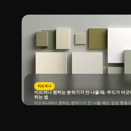
읽는 시간 : 약
10
분
소요
분리해 운영하면 발행마다 다시 헤매는 시간을 크게 줄일 
미드저니
미드저니 원하는 분위기가 안 나올 때: 무드가 어
하는 법
미드저니에서 원하는 분위기가 안 나올 때는 감성 형용사
색온도와 재질 같은 실제 시각 단서를 먼저 정리하는 편이
추상어만으로는 쉽게 흔들리고, 스타일 레퍼런스가 강할
읽는 시간 : 약
10
분
소요
방향으로 끌려갈 수도 있습니다. 분위기를 구성하는 층
어긋나는지 훨씬 빨리 읽을 수 있습니다.