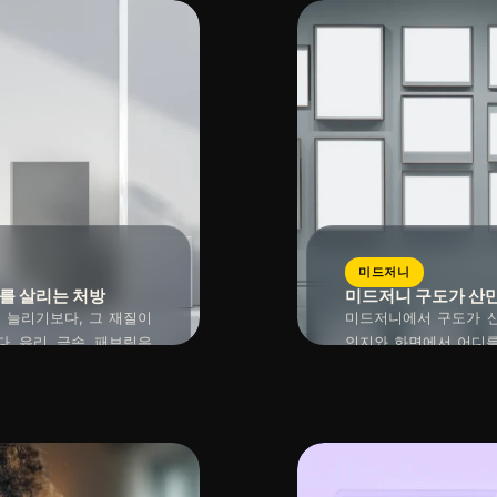
미드저니
이를 살리는 처방
미드저니 구도가 산만
 늘리기보다, 그 재질이
미드저니에서 구도가 산
. 유리, 금속, 패브릭은
인지와 화면에서 어디를
깊이가 잘 살아나지 않습
이거나 목적 없는 형용
2026년 04월 18일
읽는 시간 : 약
10
분
소요
과가 훨씬 입체적으로 안정
면 원인 파악이 더 어
실패가 훨씬 빨리 줄어