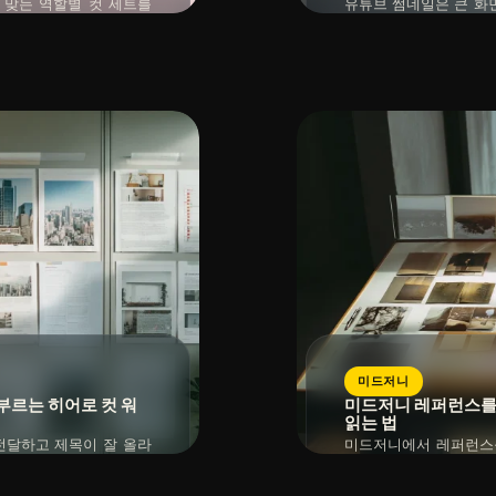
 맞는 역할별 컷 세트를
유튜브 썸네일은 큰 화
명 컷, 재질 강조 컷, 비
한 중심과 대비가 더 
니다. 제품 고정과 재질
주인공, 감정, 텍스트 
2026년 04월 20일
읽는 시간 : 약
10
분
소요
어듭니다.
능한 톤과 레이아웃 규칙
미드저니
부르는 히어로 컷 워
미드저니 레퍼런스를 
읽는 법
전달하고 제목이 잘 올라
미드저니에서 레퍼런스를
지 작업은 스타일보다 먼
아니라, 무엇을 닮기 위
다. 기준 컷과 대안 컷을
타일, 대상 고정을 한