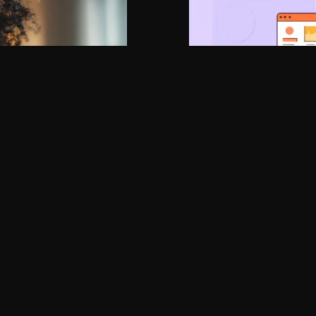
GPT IMAGE 2
때 고치는 법
GPT Image 2 
질 때는 스타일 단어를 더
GPT Image 2 프
라 거리, 재질, 배경 맥
을 분류할 때 빨리 고
다. 특히 블로그 본문이미
문제, 참조 불일치는 우
2026년 05월 04일
읽는 시간 : 약
7
분
소요
섹션 역할을 먼저 바꿔야
주제, 구도, 제약, 참