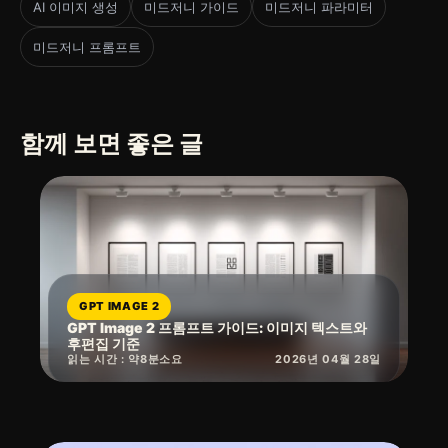
AI 이미지 생성
미드저니 가이드
미드저니 파라미터
미드저니 프롬프트
함께 보면 좋은 글
GPT IMAGE 2
GPT Image 2 프롬프트 가이드: 이미지 텍스트와
후편집 기준
읽는 시간 : 약
8
분
소요
2026년 04월 28일