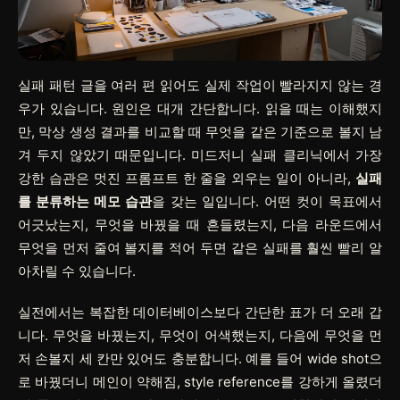
실패 패턴 글을 여러 편 읽어도 실제 작업이 빨라지지 않는 경
우가 있습니다. 원인은 대개 간단합니다. 읽을 때는 이해했지
만, 막상 생성 결과를 비교할 때 무엇을 같은 기준으로 볼지 남
겨 두지 않았기 때문입니다. 미드저니 실패 클리닉에서 가장
강한 습관은 멋진 프롬프트 한 줄을 외우는 일이 아니라,
실패
를 분류하는 메모 습관
을 갖는 일입니다. 어떤 컷이 목표에서
어긋났는지, 무엇을 바꿨을 때 흔들렸는지, 다음 라운드에서
무엇을 먼저 줄여 볼지를 적어 두면 같은 실패를 훨씬 빨리 알
아차릴 수 있습니다.
실전에서는 복잡한 데이터베이스보다 간단한 표가 더 오래 갑
니다.
무엇을 바꿨는지
,
무엇이 어색했는지
,
다음에 무엇을 먼
저 손볼지
세 칸만 있어도 충분합니다. 예를 들어
wide shot으
로 바꿨더니 메인이 약해짐
,
style reference를 강하게 올렸더