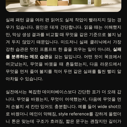
실패 패턴 글을 여러 편 읽어도 실제 작업이 빨라지지 않는 경
우가 있습니다. 원인은 대개 간단합니다. 읽을 때는 이해했지
만, 막상 생성 결과를 비교할 때 무엇을 같은 기준으로 볼지 남
겨 두지 않았기 때문입니다. 미드저니 실패 클리닉에서 가장
강한 습관은 멋진 프롬프트 한 줄을 외우는 일이 아니라,
실패
를 분류하는 메모 습관
을 갖는 일입니다. 어떤 컷이 목표에서
어긋났는지, 무엇을 바꿨을 때 흔들렸는지, 다음 라운드에서
무엇을 먼저 줄여 볼지를 적어 두면 같은 실패를 훨씬 빨리 알
아차릴 수 있습니다.
실전에서는 복잡한 데이터베이스보다 간단한 표가 더 오래 갑
니다.
무엇을 바꿨는지
,
무엇이 어색했는지
,
다음에 무엇을 먼
저 손볼지
세 칸만 있어도 충분합니다. 예를 들어
wide shot으
로 바꿨더니 메인이 약해짐
,
style reference를 강하게 올렸더
니 톤은 맞는데 구조가 흐려짐
,
짧은 문구는 괜찮지만 길이가