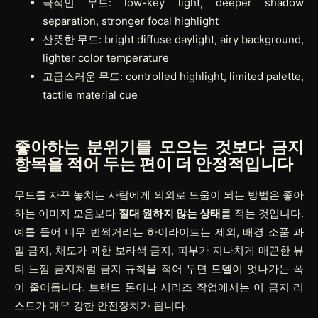
극적인 무드: low-key light, deeper shadow
separation, stronger focal highlight
산뜻한 무드: bright diffuse daylight, airy background,
lighter color temperature
고급스러운 무드: controlled highlight, limited palette,
tactile material cue
좋아하는 분위기를 모으는 것보다 금지
항목을 적어 두는 편이 더 안정적입니다
무드를 자꾸 놓치는 사람에게 의외로 도움이 되는 방법은 좋아
하는 이미지 모음보다
절대 원하지 않는 상태
를 적는 것입니다.
예를 들어 너무 번쩍거리는 하이라이트는 제외, 배경 소품 과
밀 금지, 채도가 과한 보라색 금지, 피부가 지나치게 매끈한 뷰
티 느낌 금지처럼 금지 규칙을 적어 두면 모델이 엇나가는 폭
이 줄어듭니다. 브랜드 톤이나 시리즈 작업에서는 이 금지 리
스트가 매우 강한 안전장치가 됩니다.