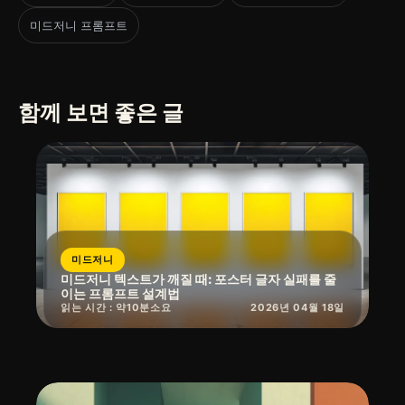
미드저니 프롬프트
함께 보면 좋은 글
미드저니
미드저니 텍스트가 깨질 때: 포스터 글자 실패를 줄
이는 프롬프트 설계법
읽는 시간 : 약
10
분
소요
2026년 04월 18일