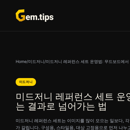
본
문
으
로
건
너
뛰
기
Home
/
미드저니
/
미드저니 레퍼런스 세트 운영법: 무드보드에서
미드저니
미드저니 레퍼런스 세트 운
는 결과로 넘어가는 법
미드저니 레퍼런스 세트는 이미지를 많이 모으는 일보다, 각
가 갈립니다. 구성용, 스타일용, 대상 고정용으로 먼저 나누고 