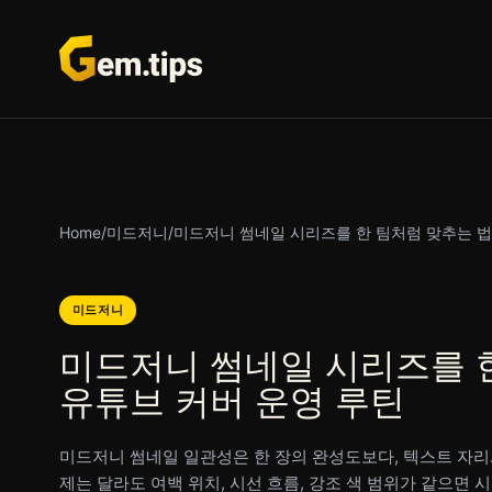
본
문
으
로
건
너
뛰
기
Home
/
미드저니
/
미드저니 썸네일 시리즈를 한 팀처럼 맞추는 법
미드저니
미드저니 썸네일 시리즈를 한
유튜브 커버 운영 루틴
미드저니 썸네일 일관성은 한 장의 완성도보다, 텍스트 자리
제는 달라도 여백 위치, 시선 흐름, 강조 색 범위가 같으면