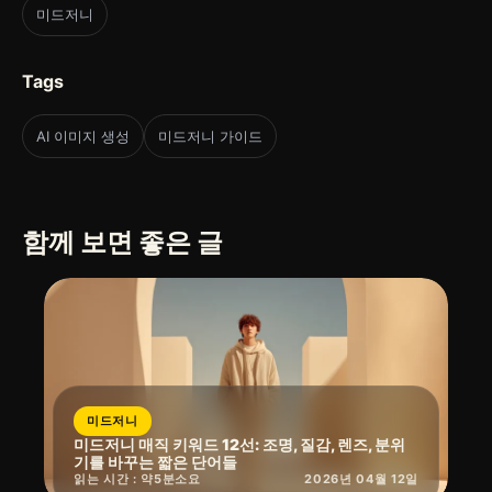
미드저니
Tags
AI 이미지 생성
미드저니 가이드
함께 보면 좋은 글
미드저니
미드저니 매직 키워드 12선: 조명, 질감, 렌즈, 분위
기를 바꾸는 짧은 단어들
읽는 시간 : 약
5
분
소요
2026년 04월 12일