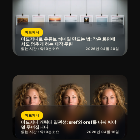
미드저니
미드저니로 유튜브 썸네일 만드는 법: 작은 화면에
서도 멈추게 하는 제작 루틴
읽는 시간 : 약
10
분
소요
2026년 04월 20일
미드저니
미드저니 캐릭터 일관성: sref와 oref를 나눠 써야
덜 무너집니다
읽는 시간 : 약
10
분
소요
2026년 04월 16일