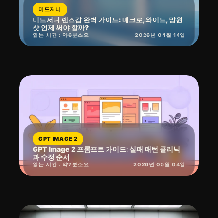
미드저니
미드저니 렌즈감 완벽 가이드: 매크로, 와이드, 망원
샷 언제 써야 할까?
읽는 시간 : 약
6
분
소요
2026년 04월 14일
GPT IMAGE 2
GPT Image 2 프롬프트 가이드: 실패 패턴 클리닉
과 수정 순서
읽는 시간 : 약
7
분
소요
2026년 05월 04일