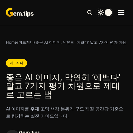
본
문
으
로
건
너
Home
/
미드저니
/
좋은 AI 이미지, 막연히 ‘예쁘다’ 말고 7가지 평가 차원
뛰
기
미드저니
좋은 AI 이미지, 막연히 ‘예쁘다’
말고 7가지 평가 차원으로 제대
로 고르는 법
AI 이미지를 주제·조명·색감·분위기·구도·재질·공간감 기준으
로 평가하는 실전 가이드입니다.
Gem.tips