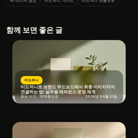
AI 이미지 생성
미드저니 가이드
미드저니 프롬프트
함께 보면 좋은 글
미드저니
미드저니로 브랜드 무드보드에서 최종 이미지까지
연결하는 법: 실무용 레퍼런스 운영 체계
읽는 시간 : 약
10
분
소요
2026년 04월 21일