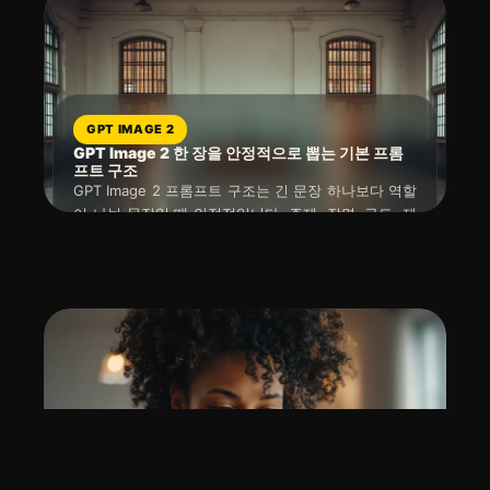
GPT IMAGE 2
GPT Image 2 한 장을 안정적으로 뽑는 기본 프롬
프트 구조
GPT Image 2 프롬프트 구조는 긴 문장 하나보다 역할
이 나뉜 문장일 때 안정적입니다. 주제, 장면, 구도, 제
약, 제외 조건을 따로 적으면 결과가 빗나갔을 때 어디
읽는 시간 : 약
8
분
소요
2026년 04월 26일
를 고쳐야 하는지 바로 보입니다. 처음에는 한 장짜리
기본 템플릿을 만들고, 실패할 때마다 한 칸씩만 바꾸
는 방식이 가장 빠릅니다.
GPT IMAGE 2
GPT Image 2 프롬프트 가이드: 이미지가 비슷할