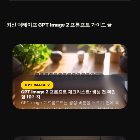
최신 덕테이프 GPT Image 2 프롬프트 가이드 글
GPT IMAGE 2
GPT Image 2 프롬프트 체크리스트: 생성 전 확인
할 10가지
GPT Image 2 프롬프트는 생성 버튼을 누르기 전에 목
적, 사용처, 장면, 제약, 제외 조건을 나눠 확인해야 안
정적입니다. 한 문장 안에 모든 요청을 몰아넣으면 실
읽는 시간 : 약
4
분
소요
2026년 04월 27일
패 원인을 찾기 어렵습니다. 체크리스트로 빠뜨린 칸을
먼저 찾으면 재생성 횟수와 후편집 부담을 줄일 수 있
습니다.