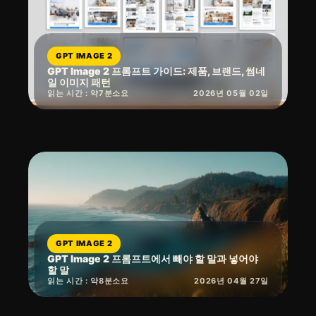
GPT IMAGE 2
GPT Image 2 프롬프트 가이드: 제품, 브랜드, 썸네
일 이미지 패턴
읽는 시간 : 약
7
분
소요
2026년 05월 02일
GPT IMAGE 2
GPT Image 2 프롬프트에서 빼야 할 말과 넣어야
할 말
읽는 시간 : 약
8
분
소요
2026년 04월 27일