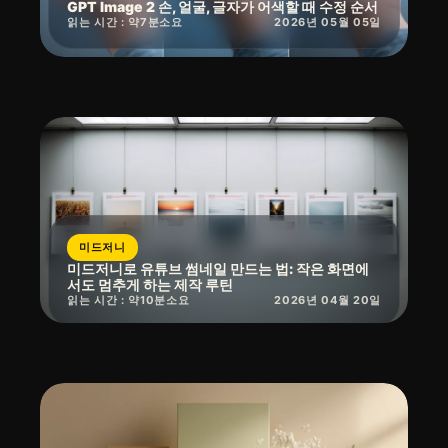
GPT Image 2 손, 얼굴, 글자가 어색할 때 수정 순서
읽는 시간 : 약
7
분
소요
2026년 05월 05일
미드저니
미드저니로 유튜브 썸네일 만드는 법: 작은 화면에
서도 멈추게 하는 제작 루틴
읽는 시간 : 약
10
분
소요
2026년 04월 20일