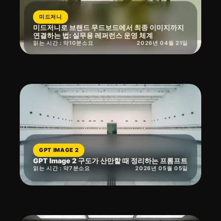
미드저니
미드저니로 브랜드 무드보드에서 최종 이미지까지
연결하는 법: 실무용 레퍼런스 운영 체계
읽는 시간 : 약
10
분
소요
2026년 04월 21일
GPT IMAGE 2
GPT Image 2 구도가 산만할 때 정리하는 프롬프트
읽는 시간 : 약
7
분
소요
2026년 05월 05일