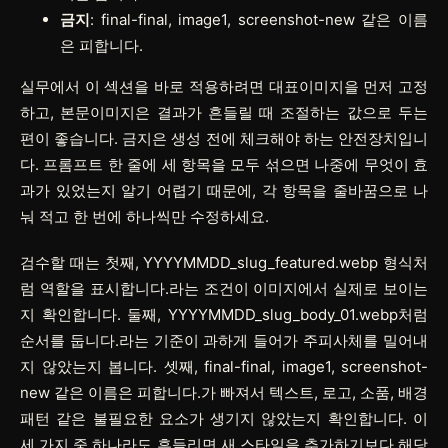
금지
: final-final, image1, screenshot-new 같은 이름
은 피합니다.
실무에서 이 섹션을 바로 적용하려면
대표이미지
을 먼저 고정
하고,
본문이미지
은 결과가 흔들릴 때 조절하는 값으로 두는
편이 좋습니다.
금지
은 생성 전에 체크해야 하는 안전장치입니
다. 프롬프트 한 줄에 세 항목을 모두 섞으면 나중에 무엇이 효
과가 있었는지 알기 어렵기 때문에, 각 항목을 줄바꿈으로 나
눠 적고 한 번에 하나씩만 수정하세요.
검수할 때는 첫째, YYYYMMDD_slug_featured.webp 형식처
럼 역할을 표시합니다.라는 조건이 이미지에서 실제로 보이는
지 확인합니다. 둘째, YYYYMMDD_slug_body_01.webp처럼
순서를 둡니다.라는 기준이 과하게 들어가 주피사체를 밀어내
지 않았는지 봅니다. 셋째, final-final, image1, screenshot-
new 같은 이름은 피합니다.가 빠져서 텍스트, 로고, 소품, 배경
패턴 같은 불필요한 요소가 생기지 않았는지 확인합니다. 이
세 가지 중 하나라도 흔들리면 새 스타일을 추가하기보다 해당