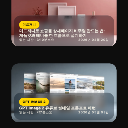
미드저니
미드저니로 쇼핑몰 상세페이지 비주얼 만드는 법:
제품컷과 배너를 한 흐름으로 설계하기
읽는 시간 : 약
10
분
소요
2026년 04월 20일
GPT IMAGE 2
GPT Image 2 유튜브 썸네일 프롬프트 패턴
읽는 시간 : 약
7
분
소요
2026년 05월 03일