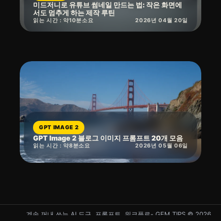
미드저니로 유튜브 썸네일 만드는 법: 작은 화면에
서도 멈추게 하는 제작 루틴
읽는 시간 : 약
10
분
소요
2026년 04월 20일
GPT IMAGE 2
GPT Image 2 블로그 이미지 프롬프트 20개 모음
읽는 시간 : 약
8
분
소요
2026년 05월 06일
계속 꺼내 쓰는 AI 도구, 프롬프트, 워크플로- GEM.TIPS © 2026