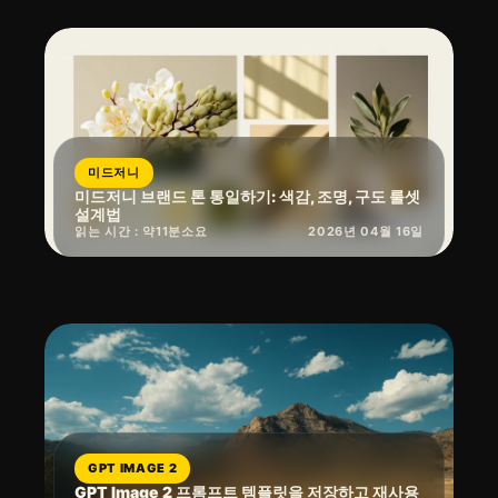
미드저니
미드저니 브랜드 톤 통일하기: 색감, 조명, 구도 룰셋
설계법
읽는 시간 : 약
11
분
소요
2026년 04월 16일
GPT IMAGE 2
GPT Image 2 프롬프트 템플릿을 저장하고 재사용