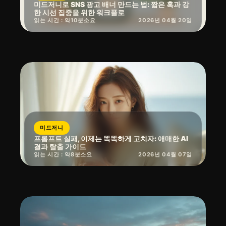
미드저니로 SNS 광고 배너 만드는 법: 짧은 훅과 강
한 시선 집중을 위한 워크플로
읽는 시간 : 약
10
분
소요
2026년 04월 20일
미드저니
프롬프트 실패, 이제는 똑똑하게 고치자: 애매한 AI
결과 탈출 가이드
읽는 시간 : 약
8
분
소요
2026년 04월 07일