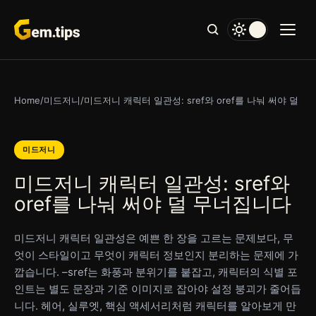
본
문
으
로
건
너
Home
/
미드저니
/
미드저니 캐릭터 일관성: sref와 oref를 나눠 써야 덜 
뛰
기
미드저니
미드저니 캐릭터 일관성: sref와
oref를 나눠 써야 덜 무너집니다
미드저니 캐릭터 일관성은 예쁜 한 장을 고르는 문제보다, 무
엇이 스타일이고 무엇이 캐릭터 정보인지 분리하는 문제에 가
깝습니다. –sref는 화풍과 분위기를 붙잡고, 캐릭터의 식별 포
인트는 별도 문장과 기준 이미지로 잡아야 설정 붕괴가 줄어듭
니다. 헤어, 실루엣, 핵심 액세서리처럼 캐릭터를 알아보게 만