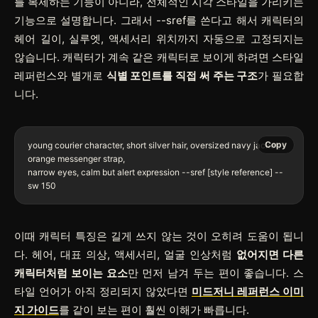
를 복제하는 기능이 아니라, 전체적인 시각 스타일을 가리키는
기능으로 설명합니다. 그래서
--sref
를 쓴다고 해서 캐릭터의
헤어 길이, 실루엣, 액세서리 위치까지 자동으로 고정되지는
않습니다. 캐릭터가 계속 같은 캐릭터로 보이게 하려면 스타일
레퍼런스와 별개로
식별 포인트를 직접 써 주는 구조
가 필요합
니다.
Copy
young courier character, short silver hair, oversized navy jacket, 
orange messenger strap,

narrow eyes, calm but alert expression --sref [style reference] --
이때 캐릭터 특징은 길게 쓰지 않는 것이 오히려 도움이 됩니
다. 헤어, 대표 의상, 액세서리, 얼굴 인상처럼
없어지면 다른
캐릭터처럼 보이는 요소
만 먼저 남겨 두는 편이 좋습니다. 스
타일 언어가 아직 정리되지 않았다면
미드저니 레퍼런스 이미
지 가이드
를 같이 보는 편이 훨씬 이해가 빠릅니다.