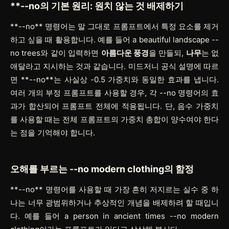
**--no
의 기본 원리: 원치 않는 것 배제하기
**--no**
명령어는 말 그대로 프롬프트에서 특정 요소를 제거
하고 싶을 때 활용합니다. 예를 들어
a beautiful landscape --
no trees
와 같이 입력하면
아름다운 풍경
을 만들되,
나무
는 없
애달라고 지시하는 것과 같습니다. 미드저니 공식 설명에 따르
면
**--no**
는 사실상
-0.5
가중치와 동일한 효과를 냅니다.
여러 개의 부정 프롬프트를 사용할 경우, 각
--no
명령어의 효
과가 합산되어 프롬프트 전체에 적용됩니다. 단, 음수 가중치
를 사용할 때는 전체 프롬프트의 가중치 총합이 양수여야 한다
는 점을 기억해야 합니다.
오해를 부르는
--no modern clothing
의 함정
**--no**
명령어를 사용할 때 가장 흔히 저지르는 실수 중 하
나는 너무 광범위하거나 추상적인 개념을 배제하려 할 때입니
다. 예를 들어
a person in ancient times --no modern