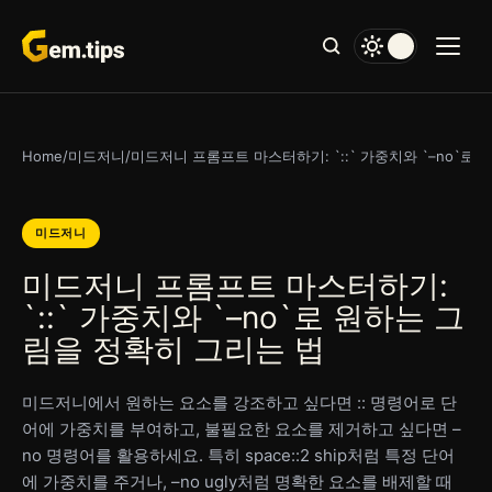
본
문
으
로
건
너
Home
/
미드저니
/
미드저니 프롬프트 마스터하기: `::` 가중치와 `–no`로
뛰
기
미드저니
미드저니 프롬프트 마스터하기:
`::` 가중치와 `–no`로 원하는 그
림을 정확히 그리는 법
미드저니에서 원하는 요소를 강조하고 싶다면 :: 명령어로 단
어에 가중치를 부여하고, 불필요한 요소를 제거하고 싶다면 –
no 명령어를 활용하세요. 특히 space::2 ship처럼 특정 단어
에 가중치를 주거나, –no ugly처럼 명확한 요소를 배제할 때