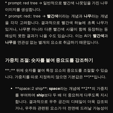
*
prompt: red tree
-> 일반적으로 빨간색 나뭇잎을 가진 나무
이미지를 생성합니다.
*
prompt: red:: tree
->
빨간색
이라는 개념과
나무
라는 개념
을 각각 고려합니다. 결과적으로 빨간색 하늘에 초록 나무가
있거나, 나무뿐 아니라 다른 빨간색 사물이 함께 등장하는 등
예상치 못한 결과가 나올 수도 있습니다. 이는 AI가
빨간색
과
나무
를 연관성 없는 별개의 요소로 취급하기 때문입니다.
가중치 조절: 숫자를 붙여 중요도를 강조하기
**::**
뒤에 숫자를 붙여 특정 요소의 중요도를 조절할 수 있습
니다. 가중치를 따로 지정하지 않으면 기본값은
**1**
입니다.
**space::2 ship**
:
space
라는 개념에
**2**
의 가중치
를 부여하여
ship
보다 두 배 더 중요하게 다루도록 지시
합니다. 결과적으로 우주 공간의 디테일이 더욱 강조되
거나, 우주와 관련된 요소가 더 전면에 드러날 가능성이