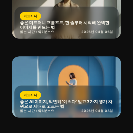
미드저니
좋은 미드저니 프롬프트, 한 줄부터 시작해 완벽한
이미지를 만드는 법
읽는 시간 : 약
7
분
소요
2026년 04월 06일
미드저니
좋은 AI 이미지, 막연히 ‘예쁘다’ 말고 7가지 평가 차
원으로 제대로 고르는 법
읽는 시간 : 약
6
분
소요
2026년 04월 08일