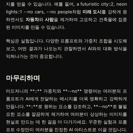
지를 얻을 수 있습니다. 예를 들어,
a futuristic city::2, neon
lights::1 --no cars, --no people
처럼
미래 도시
를 강하게 원
하면서도
자동차
와
사람
을 제거하여 고요하고 건축물에 집중
된 이미지를 만들 수 있습니다.
핵심은 실험입니다. 다양한 프롬프트와 가중치 조합을 시도해
보고, 어떤 결과가 나오는지 관찰하면서 AI와의 대화 방식을
익혀나가는 것이 중요합니다.
마무리하며
미드저니의
**::**
가중치와
**--no**
명령어는 여러분의 프
롬프트가 AI에게 전달하는 메시지를 더욱 명확하고 강력하게
만듭니다.
**::**
로 원하는 요소를 강조하고,
**--no**
로 불필
요한 요소를 깔끔하게 제거하여 여러분이 상상하는 이미지를
현실로 만드는 데 한 걸음 더 다가가세요. 꾸준한 실험과 프롬
프트 수정만이 여러분을 진정한 AI 아티스트로 이끌 것입니다.