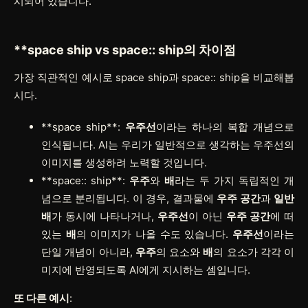
시되어 있습니다.
**space ship
vs
space:: ship
의 차이점
가장 직관적인 예시로
space ship
과
space:: ship
을 비교해봅
시다.
**space ship**
:
우주선
이라는 하나의 복합 개념으로
인식됩니다. AI는 우리가 일반적으로 생각하는 우주선의
이미지를 생성하려 노력할 것입니다.
**space:: ship**
:
우주
와
배
라는 두 가지 독립적인 개
념으로 분리됩니다. 이 경우, 결과물에
우주 공간
과
일반
배
가 동시에 나타나거나,
우주선
이 아닌
우주 공간
에 떠
있는
배
의 이미지가 나올 수도 있습니다.
우주선
이라는
단일 개념이 아니라,
우주
의 요소와
배
의 요소가 각각 이
미지에 반영되도록 AI에게 지시하는 셈입니다.
또 다른 예시
: