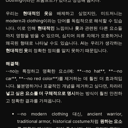
clothing
이라는 프롬프트가 있다고 상상해 봅시다.
우리는
현대적인 옷
을 배제하고 싶었지만, 미드저니는
modern
과
clothing
이라는 단어를 독립적으로 해석할 수 있습
니다. 이로 인해
현대적인
느낌이나
옷
과 관련된 다른 요소들
까지 영향을 받을 수 있으며, 심지어 의류 자체가 모호하거나
왜곡된 형태로 나타날 수도 있습니다. AI는 우리가 생각하는
현대적인 옷
의 정확한 정의를 알지 못하기 때문입니다.
해결책
:
--no
는 특정하고 명확한 요소(예:
**--no hat**
,
**--no
car**
,
**--no red color**
)를 제거하는 데 훨씬 더 효과적입
니다. 불분명하거나 포괄적인 개념을 제거하고 싶다면, 차라리
넣고 싶은 요소를 더 구체적으로 명시
하는 방식이 훨씬 안전하
고 정확한 결과를 가져옵니다.
--no modern clothing
대신,
ancient warrior,
traditional armor, historical costume
처럼
원하는 요소