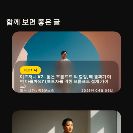
함께 보면 좋은 글
미드저니
미드저니 V7: ‘짧은 프롬프트’의 함정, 왜 결과가 매
번 다를까요? (초보자를 위한 프롬프트 설계 가이
드)
읽는 시간 : 약
5
분
소요
2026년 04월 06일