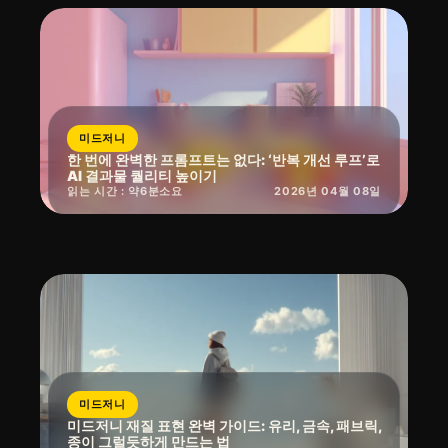
미드저니
한 번에 완벽한 프롬프트는 없다: ‘반복 개선 루프’로
AI 결과물 퀄리티 높이기
읽는 시간 : 약
6
분
소요
2026년 04월 08일
미드저니
미드저니 재질 표현 완벽 가이드: 유리, 금속, 패브릭,
종이 그럴듯하게 만드는 법