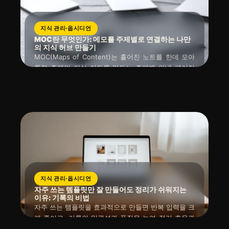
지식 관리·옵시디언
MOC란 무엇인가: 메모를 주제별로 연결하는 나만
의 지식 허브 만들기
MOC(Maps of Content)는 흩어진 노트를 한데 모아
특정 주제의 지식 지도를 만드는 주제별 안내 페이지
또는 허브 노트입니다. 정보가 많아질수록 복잡해지는
읽는 시간 : 약
5
분
소요
2026년 04월 11일
지식 속에서 길을 잃지 않도록 돕고, 필요한 정보를 더
쉽고 빠르게 찾아 연결하는 효율적인 지식 관리 시스템
입니다.
지식 관리·옵시디언
자주 쓰는 템플릿만 잘 만들어도 정리가 쉬워지는
이유: 기록의 비법
자주 쓰는 템플릿을 효과적으로 만들면 반복 입력을 크
게 줄이고, 기록의 일관성과 품질을 높여 정리 효율과
업무 생산성을 극대화할 수 있습니다. 중요한 건 예쁨