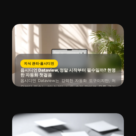
제 노트의 3단계 흐름을 구축하는 것입니다. 원본 자료
읽는 시간 : 약
6
분
소요
2026년 04월 11일
를 보관하고, 그 안에서 떠오른 생각과 예시를 연결하
며, 최종적으로 하나의 글 주제로 엮어내는 과정을 통
해 자료 축적의 함정에서 벗어나 블로그 콘텐츠를 효과
적으로 기획할 수 있습니다.
지식 관리·옵시디언
옵시디언 Dataview, 정말 시작부터 필수일까? 현명
한 자동화 첫걸음
옵시디언 Dataview는 강력한 자동화 도구이지만, 처
음부터 필수는 아닙니다. 노트 수가 많아져 목록 관리
나 상태 추적에 어려움을 느낄 때 도입을 고려하고, 사
읽는 시간 : 약
5
분
소요
2026년 04월 11일
전에 일관된 속성 정리가 선행된다면 훨씬 쉽게 활용할
수 있습니다. 복잡한 쿼리보다는 읽을 목록이나 프로젝
트 현황처럼 실용적인 기능부터 시작하는 것이 효과적
입니다.