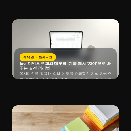
읽는 시간 : 약
5
분
소요
2026년 04월 10일
이 아닌 효율에 집중해 꼭 필요한 몇 가지 형식부터 시
작하는 것이죠.
지식 관리·옵시디언
옵시디언으로 회의 메모를 ‘기록’에서 ‘자산’으로 바
꾸는 실전 정리법
옵시디언을 활용해 회의 메모를 효과적인 지식 자산으
로 바꾸려면, 회의 목적, 결정 사항, 할 일, 보류 이슈를
명확히 구분해 기록하고, 관련 프로젝트나 인물 노트와
읽는 시간 : 약
6
분
소요
2026년 04월 10일
유기적으로 연결하는 것이 중요합니다. 특히 회의 직후
3분 안에 핵심 내용을 정리하고 링크하는 습관은 필수
적입니다.