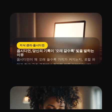
읽는 시간 : 약
6
분
소요
2026년 04월 09일
이는 단순 검색을 넘어 살아있는 지식 탐색을 가능하게
하며, 초보자가 태그보다 링크를 먼저 익혀야 하는 중
요한 이유입니다.
지식 관리·옵시디언
옵시디언, 당신의 기록이 ‘오래 갈수록’ 빛을 발하는
이유
옵시디언이 왜 오래 쓸수록 가치가 커지는지, 로컬 파
일과 링크 구조 관점에서 정리한 입문 가이드입니다.
읽는 시간 : 약
5
분
소요
2026년 04월 09일