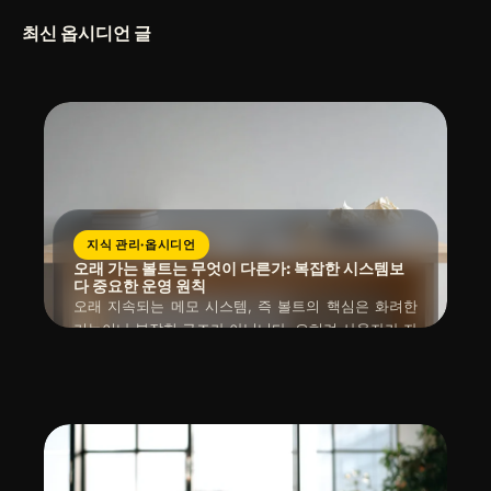
최신 옵시디언 글
지식 관리·옵시디언
오래 가는 볼트는 무엇이 다른가: 복잡한 시스템보
다 중요한 운영 원칙
오래 지속되는 메모 시스템, 즉 볼트의 핵심은 화려한
기능이나 복잡한 구조가 아닙니다. 오히려 사용자가 자
주 쓰는 흐름을 중심으로 불필요한 요소를 과감히 버리
읽는 시간 : 약
6
분
소요
2026년 04월 12일
고, 주기적인 정리를 통해 자신에게 최적화된 최소 시
스템을 구축하고 꾸준히 운영하는 원칙에 달려 있습니
다.