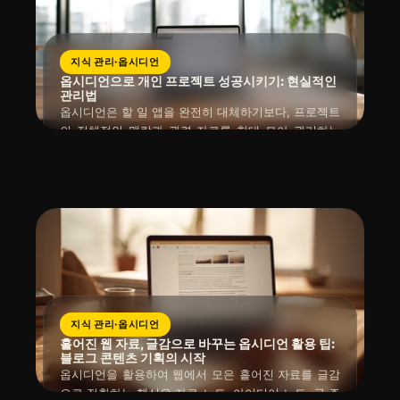
지식 관리·옵시디언
옵시디언으로 개인 프로젝트 성공시키기: 현실적인
관리법
옵시디언은 할 일 앱을 완전히 대체하기보다, 프로젝트
의 전체적인 맥락과 관련 자료를 한데 모아 관리하는
강력한 도구입니다. 프로젝트 개요, 진행 로그, 참고 자
읽는 시간 : 약
5
분
소요
2026년 04월 12일
료, 결정 사항, 그리고 다음 액션까지, 모든 정보를 유
기적으로 연결하여 기록과 실행이 매끄럽게 이어지도
록 돕죠.
지식 관리·옵시디언
흩어진 웹 자료, 글감으로 바꾸는 옵시디언 활용 팁:
블로그 콘텐츠 기획의 시작
옵시디언을 활용하여 웹에서 모은 흩어진 자료를 글감
으로 전환하는 핵심은 자료 노트, 아이디어 노트, 글 주