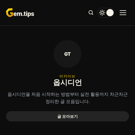
본
문
으
로
건
너
뛰
기
GT
아카이브
옵시디언
옵시디언을 처음 시작하는 방법부터 실전 활용까지 차근차근
정리한 글 모음입니다.
글 모아보기