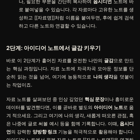
나, 필요한 부분을 간단히 복사하여
옵시디언
노트에 바
로 붙여넣을 수 있습니다. 각 자료마다 고유한 노트를 생
성하고
[[자료명]]
처럼 이름을 붙여두면, 후에 쉽게 검색
하고 다른 노트와 연결할 수 있습니다.
2단계: 아이디어 노트에서 글감 키우기
바로 이 2단계가 흩어진 자료를 온전한 나만의
글감
으로 만드
는 핵심 과정입니다. 자료 노트에 차곡차곡 모아둔 정보를 단
순히 읽는 것을 넘어, 여기에 능동적으로
나의 생각
을 덧붙이
는 작업이죠.
자료 노트를 살펴보던 중 인상 깊었던
핵심 문장
이나 흥미로운
데이터를 발견했다면, 이를 곧바로 별도의
아이디어 노트
로 옮
겨 적으세요. 그리고 여기에 나의 생각, 새롭게 떠오른 관점, 혹
은 나중에 글로 써볼 예시 등을 함께 기록합니다. 이때,
옵시디
언
의 강력한
양방향 링크
기능을 적극적으로 활용해야 합니다.
아이디어 노트에서 원본 자료 노트로
[[자료 노트명]]
을 연결하