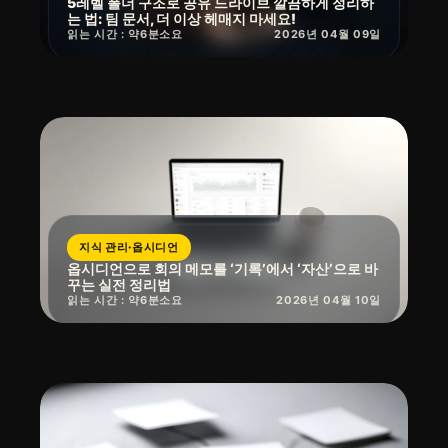
5레벨 폴더 구조로 공유 드라이브 깔끔하게 정리하
는 법: 팀 문서, 더 이상 헤매지 마세요!
읽는 시간 : 약
6
분
소요
2026년 04월 09일
지식 관리·옵시디언
옵시디언으로 회의 메모를 ‘기록’에서 ‘자산’으로 바
꾸는 실전 정리법
읽는 시간 : 약
6
분
소요
2026년 04월 10일