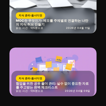
지식 관리·옵시디언
MOC란 무엇인가: 메모를 주제별로 연결하는 나만
의 지식 허브 만들기
읽는 시간 : 약
5
분
소요
2026년 04월 11일
지식 관리·옵시디언
협업을 위한 공유 폴더 관리: 실수 없이 중요한 자료
를 주고받는 완벽 체크리스트
읽는 시간 : 약
6
분
소요
2026년 04월 09일