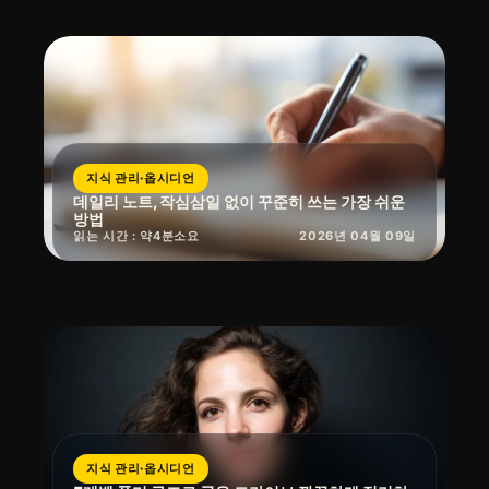
지식 관리·옵시디언
데일리 노트, 작심삼일 없이 꾸준히 쓰는 가장 쉬운
방법
읽는 시간 : 약
4
분
소요
2026년 04월 09일
지식 관리·옵시디언