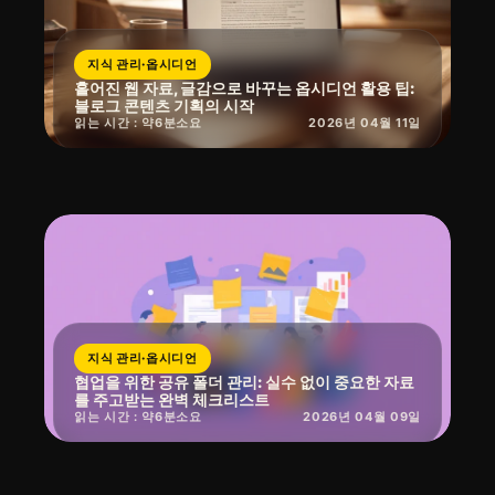
지식 관리·옵시디언
흩어진 웹 자료, 글감으로 바꾸는 옵시디언 활용 팁:
블로그 콘텐츠 기획의 시작
읽는 시간 : 약
6
분
소요
2026년 04월 11일
지식 관리·옵시디언
협업을 위한 공유 폴더 관리: 실수 없이 중요한 자료
를 주고받는 완벽 체크리스트
읽는 시간 : 약
6
분
소요
2026년 04월 09일