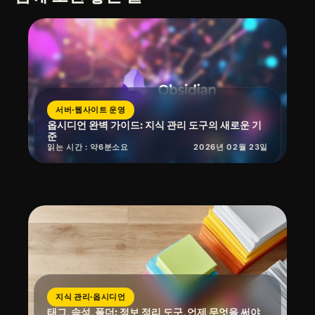
서버·웹사이트 운영
옵시디언 완벽 가이드: 지식 관리 도구의 새로운 기
준
읽는 시간 : 약
6
분
소요
2026년 02월 23일
지식 관리·옵시디언
태그, 속성, 폴더: 정보 정리 도구, 언제 무엇을 써야