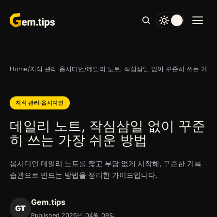
본
문
으
로
건
너
Home
/
지식 관리·옵시디언
/
데일리 노트, 작심삼일 없이 꾸준히 쓰는 가장
뛰
기
지식 관리·옵시디언
데일리 노트, 작심삼일 없이 꾸준
히 쓰는 가장 쉬운 방법
옵시디언 데일리 노트를 짧고 부담 없게 시작해, 꾸준한 기록
습관으로 만드는 방법을 정리한 가이드입니다.
Gem.tips
GT
Published 2026년 04월 09일