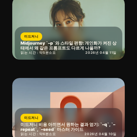
미드저니
Midjourney `–p`와 스타일 편향: 개인화가 켜진 상
태에서 왜 같은 프롬프트도 다르게 나올까?
읽는 시간 : 약
5
분
소요
2026년 04월 11일
미드저니
미드저니 비용 아끼면서 원하는 결과 얻기: `–q`, `–
repeat`, `–seed` 마스터 가이드
읽는 시간 : 약
6
분
소요
2026년 04월 10일