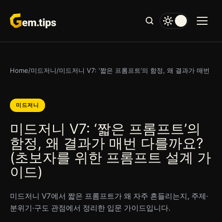
본
문
으
로
건
너
Home
/
미드저니
/
미드저니 V7: ‘짧은 프롬프트’의 함정, 왜 결과가 매번 
뛰
기
미드저니
미드저니 V7: ‘짧은 프롬프트’의
함정, 왜 결과가 매번 다를까요?
(초보자를 위한 프롬프트 설계 가
이드)
미드저니 V7에서 짧은 프롬프트가 왜 자주 흔들리는지, 주제·
분위기·구도 관점에서 정리한 입문 가이드입니다.