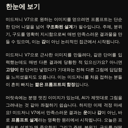
한눈에 보기
미드저니 V7으로 원하는 이미지를 얻으려면 프롬프트는 단순
한 단어 나열을 넘어
구조화된 설계
가 필수입니다. 주제, 분위
기, 구도를 명확히 지시함으로써 매번 만족스러운 결과물을 만
들 수 있으며, 이는
감
이 아닌 논리적인 접근에서 시작됩니다.
미드저니 V7으로 근사한 이미지를 만들려다, 같은 단어를 입
력했는데도 매번 다른 결과에 당황한 적 있으신가요? 아니면
고양이
한 단어만 넣었다가 기대와는 전혀 다른 그림에 답답함
을 느끼셨을지도 모릅니다. 이는 미드저니를 처음 접하는 분들
이 흔히 빠지는
짧은 프롬프트의 함정
입니다.
머릿속에는 분명 멋진 이미지가 있는데, AI가 제멋대로 그림을
그려내는 것 같아 좌절하기 쉽습니다. 하지만 이제 걱정 마세
요! 미드저니 V7에서 만족스러운 결과는
운
이나
감
이 아닌, 바
로
프롬프트 설계
라는 명확한 원리에서 시작됩니다. 오늘은 프
롬프트 설계가 왜 중요한지, 그리고 주제, 분위기, 구도를 어떻