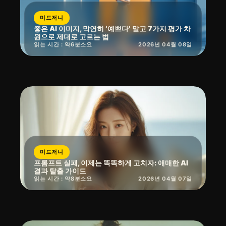
미드저니
좋은 AI 이미지, 막연히 ‘예쁘다’ 말고 7가지 평가 차
원으로 제대로 고르는 법
읽는 시간 : 약
6
분
소요
2026년 04월 08일
미드저니
프롬프트 실패, 이제는 똑똑하게 고치자: 애매한 AI
결과 탈출 가이드
읽는 시간 : 약
8
분
소요
2026년 04월 07일