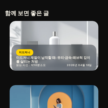
함께 보면 좋은 글
미드저니
미드저니 재질이 납작할 때: 유리·금속·패브릭 깊이
를 살리는 처방
읽는 시간 : 약
10
분
소요
2026년 04월 18일