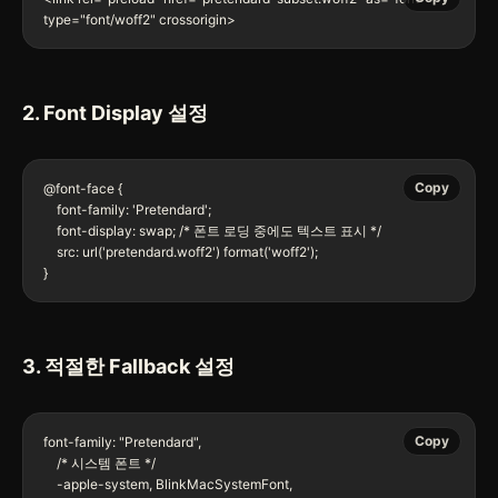
type="font/woff2" crossorigin>
2. Font Display 설정
Copy
@font-face {

    font-family: 'Pretendard';

    font-display: swap; /* 폰트 로딩 중에도 텍스트 표시 */

    src: url('pretendard.woff2') format('woff2');

}
3. 적절한 Fallback 설정
Copy
font-family: "Pretendard", 

    /* 시스템 폰트 */

    -apple-system, BlinkMacSystemFont,
