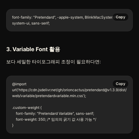
Copy
font-family: "Pretendard", -apple-system, BlinkMacSystemFont, 
system-ui, sans-serif;
3. Variable Font 활용
보다 세밀한 타이포그래피 조정이 필요하다면:
Copy
@import 
url('https://cdn.jsdelivr.net/gh/orioncactus/pretendard@v1.3.9/dist/
web/variable/pretendardvariable.min.css');

.custom-weight {

    font-family: "Pretendard Variable", sans-serif;

    font-weight: 350; /* 임의의 굵기 값 사용 가능 */

}