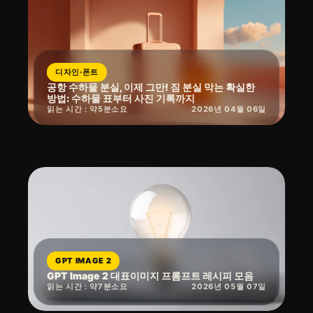
디자인·폰트
공항 수하물 분실, 이제 그만! 짐 분실 막는 확실한
방법: 수하물 표부터 사진 기록까지
읽는 시간 : 약
5
분
소요
2026년 04월 06일
GPT IMAGE 2
GPT Image 2 대표이미지 프롬프트 레시피 모음
읽는 시간 : 약
7
분
소요
2026년 05월 07일