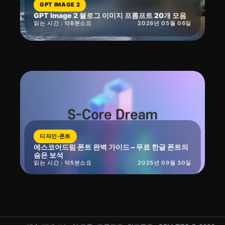
GPT IMAGE 2
GPT Image 2 블로그 이미지 프롬프트 20개 모음
읽는 시간 : 약
8
분
소요
2026년 05월 06일
디자인·폰트
에스코어드림 폰트 완벽 가이드 – 무료 한글 폰트의
숨은 보석
읽는 시간 : 약
5
분
소요
2025년 09월 30일