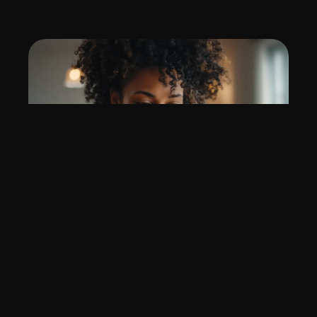
읽는 시간 : 약
3
분
소요
2025년 09월 22일
알아보세요.
GPT IMAGE 2
GPT Image 2 프롬프트 가이드: 이미지가 비슷할
때 고치는 법
GPT Image 2 프롬프트 가이드에서 결과가 비슷비슷
해질 때는 스타일 단어를 더 붙이는 것보다 변수를 나
눠야 합니다. 장면, 피사체, 카메라 거리, 재질, 배경 맥
읽는 시간 : 약
4
분
소요
2026년 05월 04일
락, 이미지 역할을 분리해 바꾸면 반복을 줄일 수 있습
니다. 특히 블로그 본문이미지는 H2마다 같은 톤의 작
업대 이미지가 나오지 않도록 섹션 역할을 먼저 바꿔야
합니다.