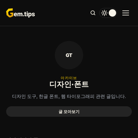
본
문
으
로
건
너
뛰
기
GT
아카이브
디자인·폰트
디자인 도구, 한글 폰트, 웹 타이포그래피 관련 글입니다.
글 모아보기