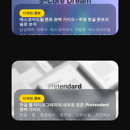
디자인·폰트
에스코어드림 폰트 완벽 가이드 – 무료 한글 폰트의
숨은 보석
삼성SDS 자회사 에스코어에서 개발한 에스코어드림
폰트 완벽 가이드. 9가지 웨이트로 제공되는 무료 한글
폰트의 장단점, 활용 팁, 다운로드 방법까지 모든 것을
읽는 시간 : 약
5
분
소요
2025년 09월 30일
알려드립니다. 디지털 콘텐츠 제작자와 디자이너를 위
한 필독 리뷰.
디자인·폰트
한글 웹 타이포그래피의 새로운 표준, Pretendard
완벽 가이드
한글 웹 환경에서 최적의 가독성을 제공하는
Pretendard 폰트. 다양한 플랫폼에서 일관된 타이포
그래피 경험을 구현하는 방법과 실무 적용 팁을 상세히