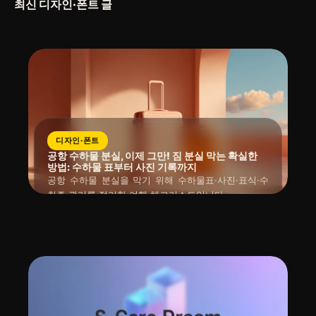
최신 디자인·폰트 글
디자인·폰트
공항 수하물 분실, 이제 그만! 짐 분실 막는 확실한
방법: 수하물 표부터 사진 기록까지
공항 수하물 분실을 막기 위해 수하물표·사진·표식·수
취증 관리를 정리한 여행 체크리스트입니다.
읽는 시간 : 약
5
분
소요
2026년 04월 06일