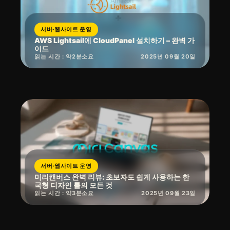
서버·웹사이트 운영
AWS Lightsail에 CloudPanel 설치하기 – 완벽 가
이드
읽는 시간 : 약
2
분
소요
2025년 09월 20일
서버·웹사이트 운영
미리캔버스 완벽 리뷰: 초보자도 쉽게 사용하는 한
국형 디자인 툴의 모든 것
읽는 시간 : 약
3
분
소요
2025년 09월 23일