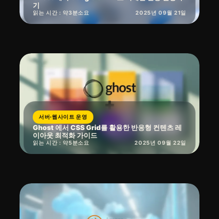
기
읽는 시간 : 약
3
분
소요
2025년 09월 21일
서버·웹사이트 운영
Ghost 에서 CSS Grid를 활용한 반응형 컨텐츠 레
이아웃 최적화 가이드
읽는 시간 : 약
5
분
소요
2025년 09월 22일