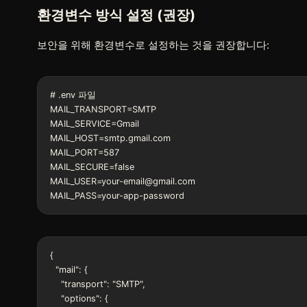
환경변수 방식 설정 (권장)
보안을 위해 환경변수로 설정하는 것을 권장합니다:
# .env 파일

MAIL_TRANSPORT=SMTP

MAIL_SERVICE=Gmail

MAIL_HOST=smtp.gmail.com

MAIL_PORT=587

MAIL_SECURE=false

MAIL_USER=your-email@gmail.com

MAIL_PASS=your-app-password
{

  "mail": {

    "transport": "SMTP",

    "options": {
