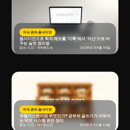
지식 관리·옵시디언
옵시디언으로 회의 메모를 ‘기록’에서 ‘자산’으로 바
꾸는 실전 정리법
읽는 시간 : 약
6
분
소요
2026년 04월 10일
지식 관리·옵시디언
제텔카스텐이란 무엇인가? 공부와 글쓰기가 쉬워지
는 메모 시스템 완전 정리
읽는 시간 : 약
7
분
소요
2026년 02월 24일