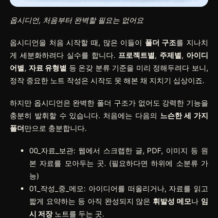
옵시디언, 처음부터 완벽할 필요는 없어요
옵시디언을 처음 시작할 때, 많은 이들이
폴더 구조
를 지나치
게 세분화하려다 실수를 합니다.
프로젝트별
,
주제별
,
아이디
어별
,
자료 유형별
등 온갖 분류 기준을 미리 정해두려다 보니,
정작 중요한 노트 작성은 시작도 못 해본 채 지치기 십상이죠.
하지만 옵시디언은 완벽한 폴더 구조가 없어도 강력한 기능을
충분히 발휘할 수 있습니다. 처음에는 다음의
느슨한 세 가지
폴더
만으로 충분합니다.
00_자료_보관
: 웹에서 스크랩한 글, PDF, 이미지 등 원
본 자료를 모아두는 곳. (필요하다면 하위에 소분류 가
능)
01_작성_중_메모
: 아이디어를 떠올리거나, 자료를 읽고
짧게 요약하는 등 아직 완성되지 않은
휘발성 메모
나
임
시 저장
노트를 두는 곳.