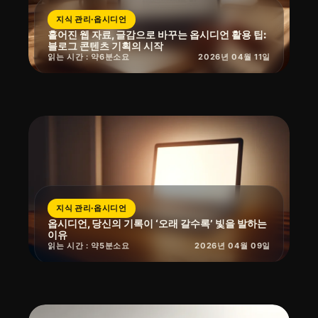
지식 관리·옵시디언
흩어진 웹 자료, 글감으로 바꾸는 옵시디언 활용 팁:
블로그 콘텐츠 기획의 시작
읽는 시간 : 약
6
분
소요
2026년 04월 11일
지식 관리·옵시디언
옵시디언, 당신의 기록이 ‘오래 갈수록’ 빛을 발하는
이유
읽는 시간 : 약
5
분
소요
2026년 04월 09일