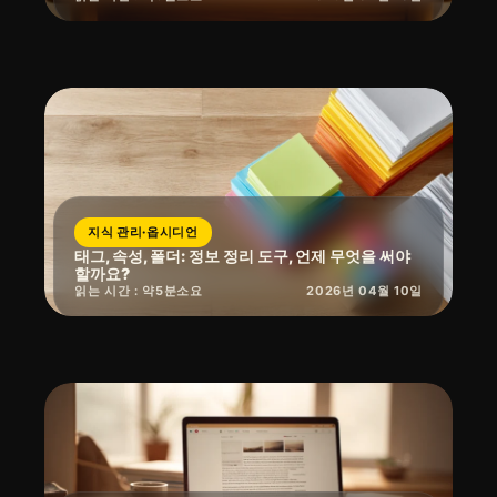
지식 관리·옵시디언
태그, 속성, 폴더: 정보 정리 도구, 언제 무엇을 써야
할까요?
읽는 시간 : 약
5
분
소요
2026년 04월 10일