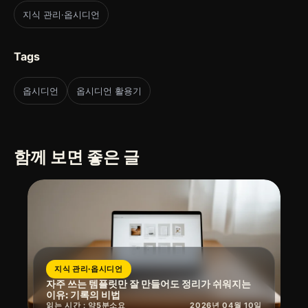
지식 관리·옵시디언
Tags
옵시디언
옵시디언 활용기
함께 보면 좋은 글
지식 관리·옵시디언
자주 쓰는 템플릿만 잘 만들어도 정리가 쉬워지는
이유: 기록의 비법
읽는 시간 : 약
5
분
소요
2026년 04월 10일