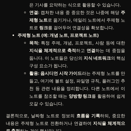
은 기사를 요약하는 식으로 활용할 수 있습니다.
연결:
캡처한 내용 중 중요한 것은 나중에 해당
주
제형 노트
로 옮기거나, 데일리 노트에서 주제형 노
트로
링크
를 걸어두어 연결성을 확보합니다.
주제형 노트 (예: 개념 노트, 프로젝트 노트)
목적:
특정 주제, 개념, 프로젝트, 사람 등에 대한
지식을 체계적으로 축적
하고
연결
하는 데 중점을
둡니다. 이 노트들은 당신의
지식 네트워크
의 핵심
구성 요소가 됩니다.
활용:
옵시디언 시작 가이드
라는 주제형 노트를 만
들고, 여기에 볼트 설정, 파일명 규칙, 플러그인 추
천 등 관련 내용을 정리합니다. 다른 노트에서 이
노트를 참조할 때는
양방향 링크
를 활용하여 쉽게
오갈 수 있습니다.
결론적으로, 날짜형 노트로 정보의
흐름을 기록
하되, 중요한
내용은 주제형 노트로 전환하거나 연결하여
지식을 체계적으
로 축적
하는 것이 핵심입니다.