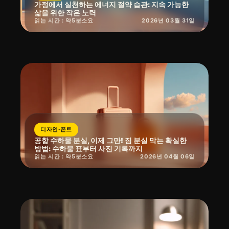
가정에서 실천하는 에너지 절약 습관: 지속 가능한
삶을 위한 작은 노력
읽는 시간 : 약
5
분
소요
2026년 03월 31일
디자인·폰트
공항 수하물 분실, 이제 그만! 짐 분실 막는 확실한
방법: 수하물 표부터 사진 기록까지
읽는 시간 : 약
5
분
소요
2026년 04월 06일