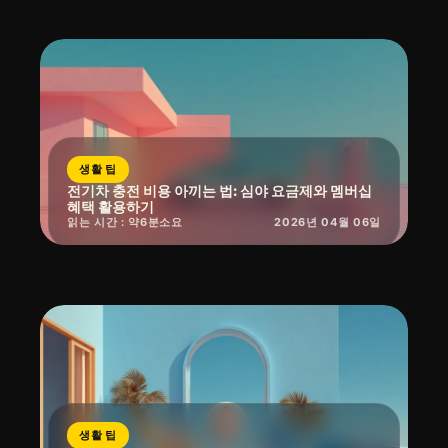
생활 팁
전기차 충전 비용 아끼는 법: 심야 요금제와 멤버십
혜택 활용하기
읽는 시간 : 약
6
분
소요
2026년 04월 06일
생활 팁