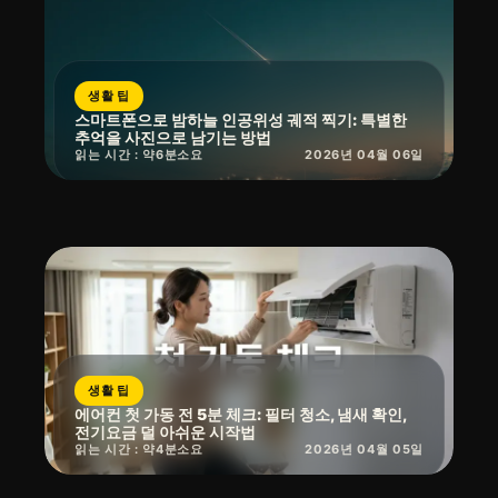
생활 팁
스마트폰으로 밤하늘 인공위성 궤적 찍기: 특별한
추억을 사진으로 남기는 방법
읽는 시간 : 약
6
분
소요
2026년 04월 06일
생활 팁
에어컨 첫 가동 전 5분 체크: 필터 청소, 냄새 확인,
전기요금 덜 아쉬운 시작법
읽는 시간 : 약
4
분
소요
2026년 04월 05일