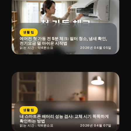
생활 팁
에어컨 첫 가동 전 5분 체크: 필터 청소, 냄새 확인,
전기요금 덜 아쉬운 시작법
읽는 시간 : 약
4
분
소요
2026년 04월 05일
생활 팁
내 스마트폰 배터리 성능 검사: 교체 시기 똑똑하게
확인하는 방법
읽는 시간 : 약
6
분
소요
2026년 04월 07일