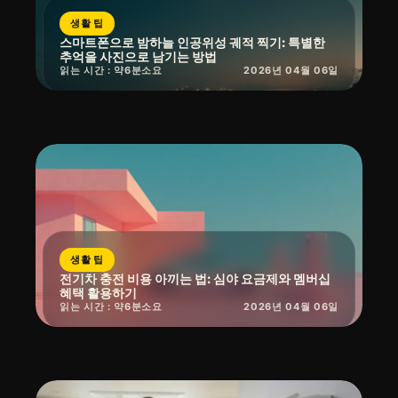
생활 팁
스마트폰으로 밤하늘 인공위성 궤적 찍기: 특별한
추억을 사진으로 남기는 방법
읽는 시간 : 약
6
분
소요
2026년 04월 06일
생활 팁
전기차 충전 비용 아끼는 법: 심야 요금제와 멤버십
혜택 활용하기
읽는 시간 : 약
6
분
소요
2026년 04월 06일