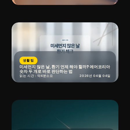
생활 팁
미세먼지 많은 날, 환기 언제 해야 할까? 에어코리아
숫자 두 개로 바로 판단하는 법
읽는 시간 : 약
4
분
소요
2026년 04월 04일